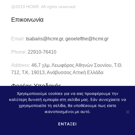
@2019 HCMR. All rights reserved.
Επικοινωνία
Email:
tsabaris@hcmr.gr
,
geoelefthe@hcmr.gr
Phone:
22910-76410
Address:
46,7 χλμ. Λεωφόρος Αθηνών Σουνίου, Τ.Θ.
712, Τ.Κ. 19013, Ανάβυσσος Αττική Ελλάδα
Φορέας Υποδοχής
Χρησιμοποιούμε cookies για να σας προσφέρουμε την
καλύτερη δυνατή εμπειρία στη σελίδα μας. Εάν συνεχίσετε να
Ελληνικό Κέντρο Θαλάσσιων
χρησιμοποιείτε τη σελίδα, θα υποθέσουμε πως είστε
Ερευνών, Ινστιτούτο Ωκεανογραφίας
ικανοποιημένοι με αυτό.
ΕΝΤΆΞΕΙ