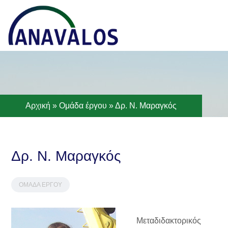
TOG
Αρχική
»
Ομάδα έργου
»
Δρ. Ν. Μαραγκός
Δρ. Ν. Μαραγκός
ΟΜΆΔΑ ΈΡΓΟΥ
Μεταδιδακτορικός